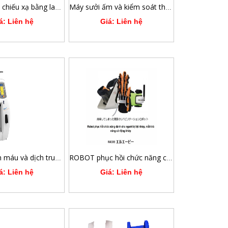
Máy điều trị chiếu xạ bằng laser quang động 12 kênh Weberneedle®Endolaser
Máy sưởi ấm và kiểm soát thân nhiệt
á: Liên hệ
Giá: Liên hệ
Máy làm ấm máu và dịch truyền tốc độ cao và hoạt động liên tục
ROBOT phục hồi chức năng chủ động trợ lực chi trên, chi dưới POWER ASSIST SERIES
á: Liên hệ
Giá: Liên hệ