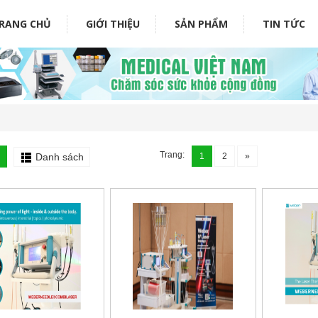
RANG CHỦ
GIỚI THIỆU
SẢN PHẨM
TIN TỨC
i
Trang:
Danh sách
1
2
»