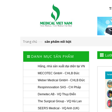
T
—›
Trang chủ
sản phẩm nổi bật
Lướ
DANH MỤC SẢN PHẨM
Hãng, nhà sản xuất đại diện tại VN
MECOTEC GmbH - CHLB Đức
Weber Medical GmbH - CHLB Đức
Respinnovation SAS - CH Pháp
Demetec AB - VQ Thụy Điển
The Surgical Group - VQ Hà Lan
SEERS Medical - VQ Anh (UK)