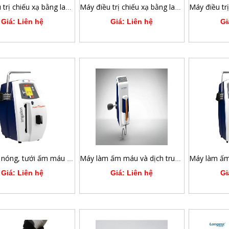
Máy điều trị chiếu xạ bằng laser quang động 16 kênh Weberneedle®Combilaser
Máy điều trị chiếu xạ bằng laser châm cứu quang động 12 kênh Weberneedle®Compact Laser
Giá: Liên hệ
Giá: Liên hệ
Gi
Máy làm nóng, tưới ấm máu và dịch truyền
Máy làm ấm máu và dịch truyền tốc độ thấp và trung bình
Giá: Liên hệ
Giá: Liên hệ
Gi