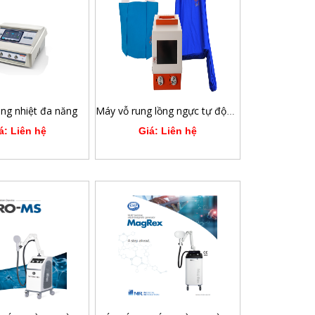
ung nhiệt đa năng
Máy vỗ rung lồng ngực tự động / dao động thành ngực tần số cao HFCWO RESPIN 11 - RespInnovation SAS - Pháp
á: Liên hệ
Giá: Liên hệ