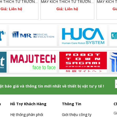
MÁY KÍCH THÍCH TỪ TRƯỜNG XUYÊN SỌ CÔNG SUẤT CAO 3.0 TESLA PEMF MAGREX S
MÁY KÍCH THÍCH TỪ TRƯỜNG KẾT HỢP LASER ĐIỀU TRỊ THẦN KINH XUYÊN SỌ VÀ XƯƠNG KHỚP
Giá: Liên hệ
Giá: Liên hệ
Gi
hật báo giá và thông tin mới nhất về thiết bị vật tư y tế !
h
Hỗ Trợ Khách Hàng
Thông Tin
C
G
Hệ thống phân phối
Giới thiệu công ty