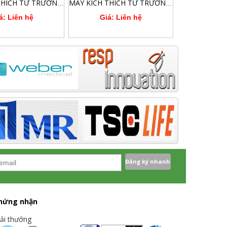
MÁY KÍCH THÍCH TỪ TRƯỜNG ĐIỀU TRỊ THẦN KINH XUYÊN SỌ VÀ XƯƠNG KHỚP
MÁY KÍCH THÍCH TỪ TRƯỜNG SIÊU DẪN VÀ XUYÊN SỌ CÔNG SUẤT CAO 7.5 TESLA MAGREX
á: Liên hệ
Giá: Liên hệ
hứng nhận
iải thưởng