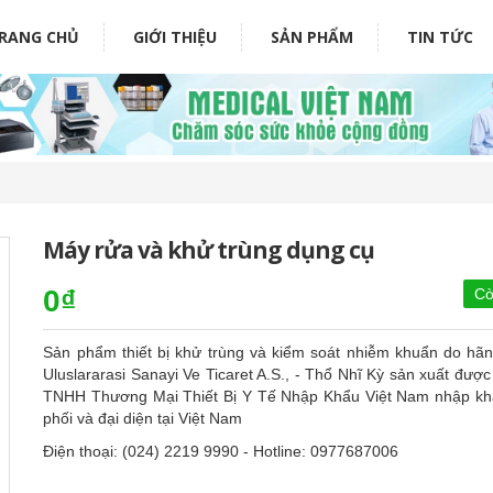
RANG CHỦ
GIỚI THIỆU
SẢN PHẨM
TIN TỨC
Máy rửa và khử trùng dụng cụ
0₫
Cò
Sản phẩm thiết bị khử trùng và kiểm soát nhiễm khuẩn do hã
Uluslararasi Sanayi Ve Ticaret A.S., - Thổ Nhĩ Kỳ sản xuất đượ
TNHH Thương Mại Thiết Bị Y Tế Nhập Khẩu Việt Nam nhập kh
phối và đại diện tại Việt Nam
Điện thoại: (024) 2219 9990 - Hotline: 0977687006