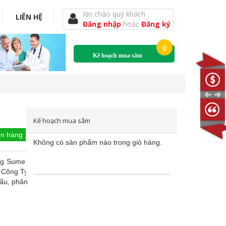
Xin chào quý khách
LIÊN HỆ
Đăng nhập
hoặc
Đăng ký
0
Kế hoạch mua sắm
Kế hoạch mua sắm
n hàng
Không có sản phẩm nào trong giỏ hàng.
ng Sumer
c Công Ty
ẩu, phân