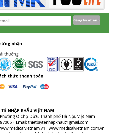
hứng nhận
iải thưởng
ách thức thanh toán
 TẾ NHẬP KHẨU VIỆT NAM
h, Phường Ô Chợ Dừa, Thành phố Hà Nội, Việt Nam
7687006 - Email: thietbiytenhapkhau@gmail.com
www.medicalvietnam.vn
I
www.medicalvietnam.com.vn