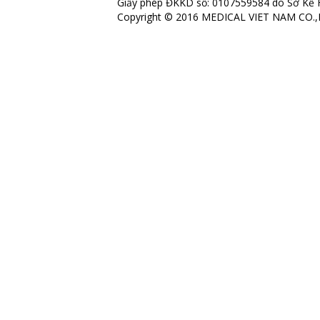
Giấy phép ĐKKD số: 0107559584 do Sở Kế 
Copyright © 2016 MEDICAL VIET NAM CO.,LT