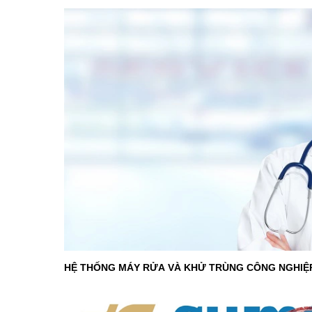
HỆ THỐNG MÁY RỬA VÀ KHỬ TRÙNG CÔNG NGHIỆP D