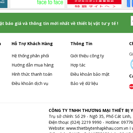
hật báo giá và thông tin mới nhất về thiết bị vật tư y tế !
h
Hỗ Trợ Khách Hàng
Thông Tin
C
G
Hệ thống phân phối
Giới thiệu công ty
Hướng dẫn mua hàng
Hợp tác
Hình thức thanh toán
Điều khoản bảo mật
C
Điều khoản dịch vụ
Bảo vệ dữ liệu
CÔNG TY TNHH THƯƠNG MẠI THIẾT BỊ Y
Trụ sở chính: Số 29 - Ngõ 35, Phố Cát Lin
Điện thoại: (024) 2219 9990 - Hotline: 097
Website:
www.thietbiytenhapkhau.com.vn
I