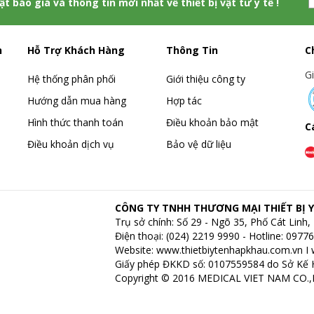
hật báo giá và thông tin mới nhất về thiết bị vật tư y tế !
h
Hỗ Trợ Khách Hàng
Thông Tin
C
G
Hệ thống phân phối
Giới thiệu công ty
Hướng dẫn mua hàng
Hợp tác
Hình thức thanh toán
Điều khoản bảo mật
C
Điều khoản dịch vụ
Bảo vệ dữ liệu
CÔNG TY TNHH THƯƠNG MẠI THIẾT BỊ Y
Trụ sở chính: Số 29 - Ngõ 35, Phố Cát Lin
Điện thoại: (024) 2219 9990 - Hotline: 097
Website:
www.thietbiytenhapkhau.com.vn
I
Giấy phép ĐKKD số: 0107559584 do Sở Kế 
Copyright © 2016 MEDICAL VIET NAM CO.,LT