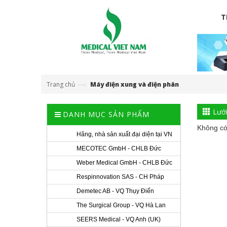
T
—›
Trang chủ
Máy điện xung và điện phân
Lướ
DANH MỤC SẢN PHẨM
Không có
Hãng, nhà sản xuất đại diện tại VN
MECOTEC GmbH - CHLB Đức
Weber Medical GmbH - CHLB Đức
Respinnovation SAS - CH Pháp
Demetec AB - VQ Thụy Điển
The Surgical Group - VQ Hà Lan
SEERS Medical - VQ Anh (UK)