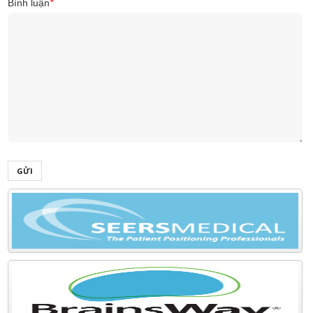
Bình luận
*
GỬI